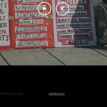
€
camilo-cine.com
FOLGE
IMPRESSUM