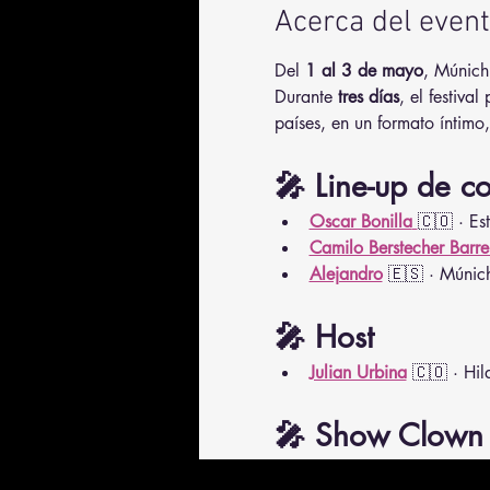
Acerca del even
Del 
1 al 3 de mayo
, Múnich 
Durante 
tres días
, el festival
países, en un formato íntimo
🎤 Line-up de 
Oscar Bonilla
🇨🇴 · 
Camilo Berstecher Barre
Alejandro
 🇪🇸 · Mún
🎤 Host
Julian Urbina
 🇨🇴 · H
🎤 Show Clown 