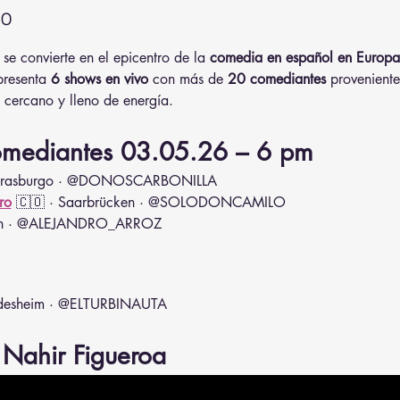
to
se convierte en el epicentro de la 
comedia en español en Europa
 presenta 
6 shows en vivo
 con más de 
20 comediantes
 proveniente
, cercano y lleno de energía.
comediantes 03.05.26 – 6 pm
Estrasburgo · @DONOSCARBONILLA
ro
 🇨🇴 · Saarbrücken · @SOLODONCAMILO
ich · @ALEJANDRO_ARROZ
ildesheim · @ELTURBINAUTA
Nahir Figueroa