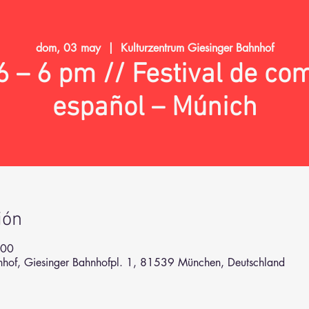
dom, 03 may
  |  
Kulturzentrum Giesinger Bahnhof
6 – 6 pm // Festival de co
español – Múnich
ión
:00
hnhof, Giesinger Bahnhofpl. 1, 81539 München, Deutschland