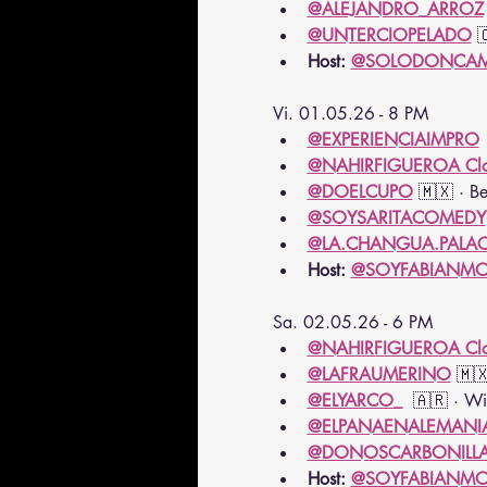
@ALEJANDRO_ARROZ
@UNTERCIOPELADO
 
Host: 
@SOLODONCAM
Vi. 01.05.26 - 8 PM
@EXPERIENCIAIMPRO
@NAHIRFIGUEROA Cl
@DOELCUPO
 🇲🇽 · Ber
@SOYSARITACOMEDY
@LA.CHANGUA.PALAC
Host: 
@SOYFABIANMO
Sa. 02.05.26 - 6 PM
@NAHIRFIGUEROA Cl
@LAFRAUMERINO
 🇲🇽
@ELYARCO_
  🇦🇷 · W
@ELPANAENALEMANI
@DONOSCARBONILL
Host: 
@SOYFABIANMO