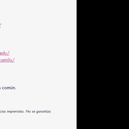
/
medy/
camilo/
en común.
cias imprevistas. No se garantiza 