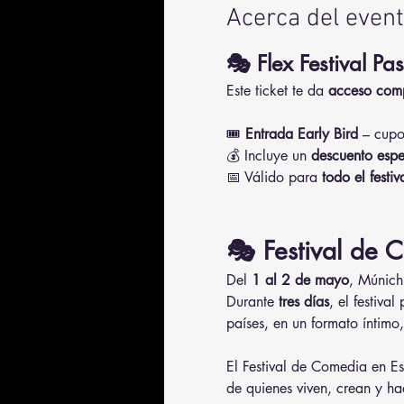
Acerca del even
🎭 Flex Festival Pa
Este ticket te da 
acceso compl
🎟️ 
Entrada Early Bird
 – cupo
💰 Incluye un 
descuento espe
📅 Válido para 
todo el festiv
🎭 Festival de 
Del 
1 al 2 de mayo
, Múnich 
Durante 
tres días
, el festival
países, en un formato íntimo
El Festival de Comedia en Esp
de quienes viven, crean y ha