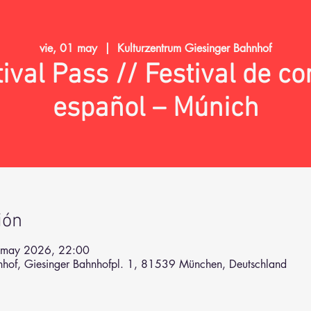
vie, 01 may
  |  
Kulturzentrum Giesinger Bahnhof
tival Pass // Festival de c
español – Múnich
ión
 may 2026, 22:00
hnhof, Giesinger Bahnhofpl. 1, 81539 München, Deutschland