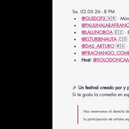
Sa. 02.05.26 - 8 PM
@GUIDOFX
🇦🇷 · Múni
@PAULINALARAFRAN
@LALUNOBOA
 🇪🇨 · B
@ELTURBINAUTA
 🇨🇴 
@DAS_ARTURO
 🇲🇽 ·
@FRACHANGO_COM
Host: 
@SOLODONCAM
🎉 
Un festival creado por y
Si te gusta la comedia en esp
Nos reservamos el derecho de 
la participación de artistas es