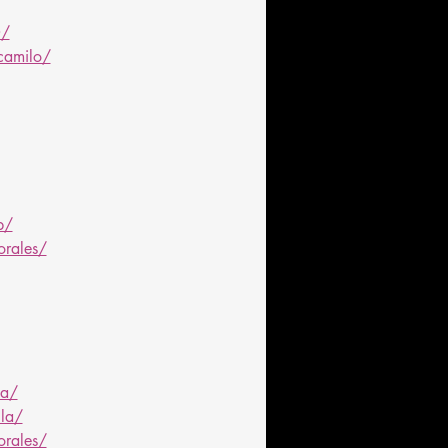
O/
camilo/
p/
orales/
ia/
la/
orales/