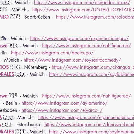
 🇪🇸 · Múnich · 
https://www.instagram.com/alejandro_arroz/
🇴 · Múnich ·  
https://www.instagram.com/UNTERCIOPELAD
ILO
 🇨🇴 · Saarbrücken ·  
https://www.instagram.com/solodon
 🎭 · Múnich · 
https://www.instagram.com/experienciaimpro/
own
🇦🇷 · Múnich · 
https://www.instagram.com/nahifigueroa/
lín · 
https://www.instagram.com/doelcupo/
 · Múnich · 
https://www.instagram.com/soysaritacomedy/
IOS
 🇨🇴 · Núremberg · 
https://www.instagram.com/changua_
RALES
 🇨🇴 · Múnich · 
https://www.instagram.com/soyfabianm
own
🇦🇷 · Múnich · 
https://www.instagram.com/nahifigueroa/
 · Berlín · 
https://www.instagram.com/aylamerino/
iesbaden · 
https://www.instagram.com/elyarco_/
A
 🇨🇴 · Múnich  · 
https://www.instagram.com/elpanaenaleman
A
 🇨🇴 · Estrasburgo · 
https://www.instagram.com/donoscarbonil
RALES
 🇨🇴 · Múnich · 
https://www.instagram.com/soyfabianm