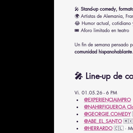
🎤 
Stand-up comedy, formato
🌍 Artistas de Alemania, Fran
😂 Humor actual, cotidiano y 
🎟️ Aforo limitado en teatro
Un fin de semana pensado p
comunidad hispanohablante
🎤 Line-up de c
Vi. 01.05.26 - 6 PM
@EXPERIENCIAIMPRO
@NAHIRFIGUEROA Cl
@GEORGIE.COMEDY
 
@ABE_EL_SANTO
 🇲🇽
@HERRARDO
 🇨🇱 · Mú