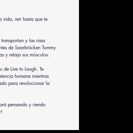
 vida, reír hasta que te 
ransportan y las risas 
antes de Saarbrücken Tommy 
s y relaja sus músculos.
u de Live to Laugh. Te 
istencia humana mientras 
ado para revolucionar la 
jará pensando y riendo 
r!