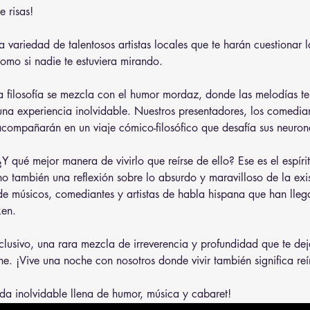
 risas!
 variedad de talentosos artistas locales que te harán cuestionar la
omo si nadie te estuviera mirando.
filosofía se mezcla con el humor mordaz, donde las melodías te t
na experiencia inolvidable. Nuestros presentadores, los comedi
compañarán en un viaje cómico-filosófico que desafía sus neurona
 qué mejor manera de vivirlo que reírse de ello? Ese es el espírit
no también una reflexión sobre lo absurdo y maravilloso de la ex
 de músicos, comediantes y artistas de habla hispana que han lleg
ken.
clusivo, una rara mezcla de irreverencia y profundidad que te de
. ¡Vive una noche con nosotros donde vivir también significa reí
da inolvidable llena de humor, música y cabaret!