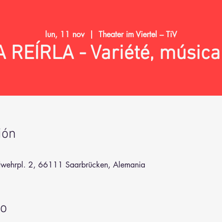
lun, 11 nov
  |  
Theater im Viertel – TiV
 REÍRLA - Variété, músic
ión
andwehrpl. 2, 66111 Saarbrücken, Alemania
to