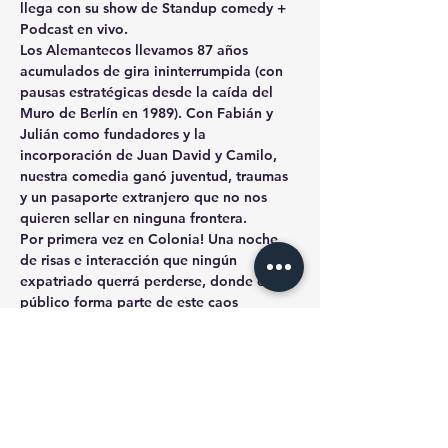
llega con su show de Standup comedy + 
Podcast en vivo.
Los 
Alemantecos
 llevamos 87 años 
acumulados de gira ininterrumpida (con 
pausas estratégicas desde la caída del 
Muro de Berlín en 1989). Con Fabián y 
Julián como fundadores y la 
incorporación de Juan David y Camilo, 
nuestra comedia ganó juventud, traumas 
y un pasaporte extranjero que no nos 
quieren sellar en ninguna frontera.
Por primera vez en Colonia
! Una noche 
de 
risas e interacción que ningún 
expatriado querrá perderse
, donde el 
público 
forma parte de este caos 
organizado
.
Lo que verás
Stand-up en español
 (y en alemán 
mal pronunciado).