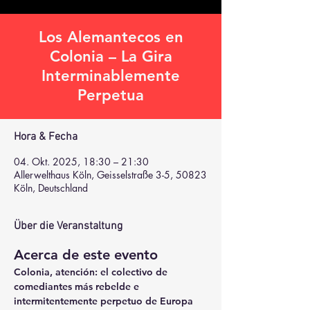
Los Alemantecos en
Colonia – La Gira
Interminablemente
Perpetua
Hora & Fecha
04. Okt. 2025, 18:30 – 21:30
Allerwelthaus Köln, Geisselstraße 3-5, 50823
Köln, Deutschland
Über die Veranstaltung
Acerca de este evento
Colonia, atención: el colectivo de 
comediantes más 
rebelde e 
intermitentemente perpetuo de Europa 