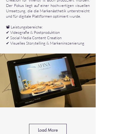
Creation für Villeroy & Boch produziert wurden.
Der Fokus liegt auf einer hochwertigen visuellen
Umsetzung, die die Markenästhetik unterstreicht
und für digitale Plattformen optimiert wurde.
📽️ Leistungsbereiche:
✔ Videografie & Postproduktion
✔ Social Media Content Creation
✔ Visuelles Storytelling & Markeninszenierung
Load More